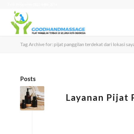
Fast Response 0822-6486-2074
Tag Archive for: pijat panggilan terdekat dari lokasi say
Posts
Layanan Pijat P