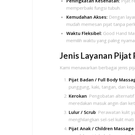
Peningkatan Kesehatan:
Pijat r
memperbaiki fungsi tubuh.
Kemudahan Akses:
Dengan layan
mudah memesan pijat tanpa perlu
Waktu Fleksibel:
Good Hand Mass
memilih waktu yang paling nyama
Jenis Layanan Pijat
Kami menawarkan berbagai jenis pij
Pijat Badan / Full Body Massa
punggung, kaki, tangan, dan kepa
Kerokan
: Pengobatan alternatif
meredakan masuk angin dan ket
Lulur / Scrub
: Perawatan kulit 
menghilangkan sel-sel kulit mat
Pijat Anak / Children Massage