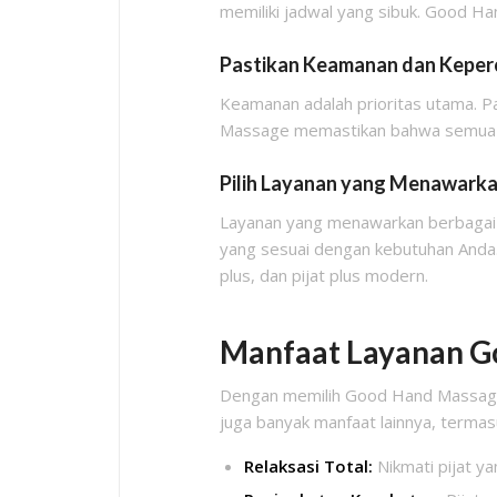
memiliki jadwal yang sibuk. Good H
Pastikan Keamanan dan Kepe
Keamanan adalah prioritas utama. P
Massage memastikan bahwa semua tr
Pilih Layanan yang Menawarka
Layanan yang menawarkan berbagai j
yang sesuai dengan kebutuhan Anda.
plus, dan pijat plus modern.
Manfaat Layanan G
Dengan memilih Good Hand Massage, 
juga banyak manfaat lainnya, termas
Relaksasi Total:
Nikmati pijat y