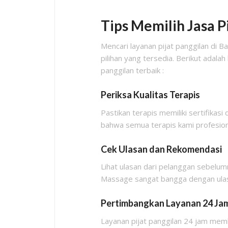
Tips Memilih Jasa Pi
Mencari layanan pijat panggilan di 
pilihan yang tersedia. Berikut adal
panggilan terbaik :
Periksa Kualitas Terapis
Pastikan terapis memiliki sertifik
bahwa semua terapis kami profesiona
Cek Ulasan dan Rekomendasi
Lihat ulasan dari pelanggan sebelum
Massage sangat bangga dengan ulasan
Pertimbangkan Layanan 24 Ja
Layanan pijat panggilan 24 jam membe