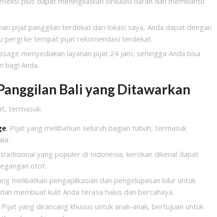
efleksi plus dapat meningkatkan sirkulasi darah dan membantu
an pijat panggilan terdekat dari lokasi saya, Anda dapat dengan
 pergi ke tempat pijat rekomendasi terdekat.
age menyediakan layanan pijat 24 jam, sehingga Anda bisa
n bagi Anda.
 Panggilan Bali yang Ditawarkan
at, termasuk:
ge
: Pijat yang melibatkan seluruh bagian tubuh, termasuk
la.
 tradisional yang populer di Indonesia, kerokan dikenal dapat
egangan otot.
yang melibatkan pengaplikasian dan pengelupasan lulur untuk
i dan membuat kulit Anda terasa halus dan bercahaya.
: Pijat yang dirancang khusus untuk anak-anak, bertujuan untuk