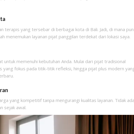
ota
terapis yang tersebar di berbagai kota di Bali. Jadi, di mana pun
h menemukan layanan pijat panggilan terdekat dari lokasi saya.
t untuk memenuhi kebutuhan Anda. Mulai dari pijat tradisional
 yang fokus pada titik-titik refleksi, hingga pijat plus modern yan
erbaru.
aran
a yang kompetitif tanpa mengurangi kualitas layanan. Tidak ad
n sejak awal.