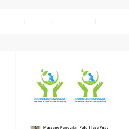
SERVICES
LOCATION
ABOUT US
INFO
CONTACT
Massage Panggilan Palu | Jasa Pijat