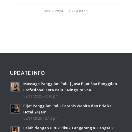
/
09/07/2024
BY
GHM CS
UPDATE INFO
Massage Panggilan Palu | Jasa Pijat Spa Panggilan
Profesional Kota Palu | Ningrum Spa
09/11/2025 - 2:30 pm
Pijat Panggilan Palu Terapis Wanita dan Pria ke
Hotel 24 Jam
09/11/2025 - 2:13 pm
Lelah dengan Hiruk Pikuk Tangerang & Tangsel?