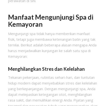
perawatan di sini.
Manfaat Mengunjungi Spa di
Kemayoran
Mengunjungi spa tidak hanya memberikan manfaat
fisik, tetapi juga membawa ketenangan batin yang tak
ternilai. Berikut adalah beberapa alasan mengapa Anda
harus menjadwalkan kunjungan ke salah satu spa di
Kemayoran:
Menghilangkan Stres dan Kelelahan
Tekanan pekerjaan, rutinitas sehari-hari, dan tuntutan
hidup modern dapat menyebabkan stres dan kelelahan
yang berkepanjangan. Dengan mengunjungi spa, Anda
dapat melepaskan ketegangan otot, menghilangkan
rasa sakit, dan memulihkan energi Anda. Pijatan yang
terampil dan perawatan tubuh yang menenangkan akan