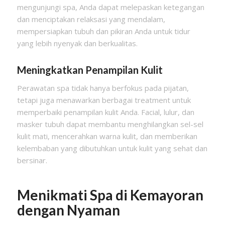
mengunjungi spa, Anda dapat melepaskan ketegangan
dan menciptakan relaksasi yang mendalam,
mempersiapkan tubuh dan pikiran Anda untuk tidur
yang lebih nyenyak dan berkualitas.
Meningkatkan Penampilan Kulit
Perawatan spa tidak hanya berfokus pada pijatan,
tetapi juga menawarkan berbagai treatment untuk
memperbaiki penampilan kulit Anda. Facial, lulur, dan
masker tubuh dapat membantu menghilangkan sel-sel
kulit mati, mencerahkan warna kulit, dan memberikan
kelembaban yang dibutuhkan untuk kulit yang sehat dan
bersinar.
Menikmati Spa di Kemayoran
dengan Nyaman