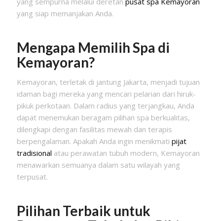
yang sempurna melalui deretan
pusat spa Kemayoran
yang siap memanjakan Anda.
Mengapa Memilih Spa di
Kemayoran?
Kemayoran, terletak di jantung Jakarta, menjadi tujuan
idaman bagi mereka yang mencari pelarian dari hiruk-
pikuk perkotaan. Dalam radius yang terjangkau, Anda
dapat menemukan beragam pilihan spa berkualitas,
dilengkapi dengan fasilitas mewah dan terapis
berpengalaman. Apakah Anda ingin menikmati
pijat
tradisional
atau perawatan tubuh modern, Kemayoran
menawarkan semuanya dalam satu wilayah yang
terpusat.
Pilihan Terbaik untuk