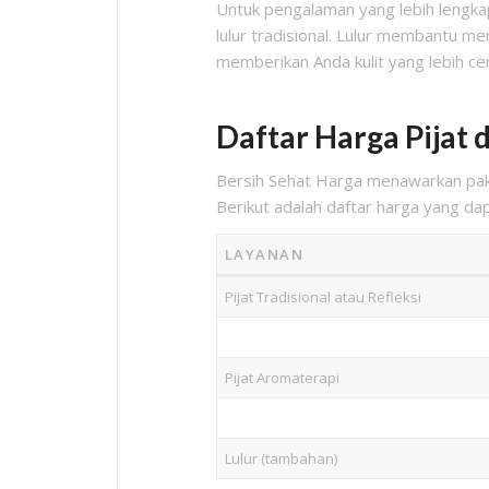
Untuk pengalaman yang lebih lengk
lulur tradisional. Lulur membantu me
memberikan Anda kulit yang lebih ce
Daftar Harga Pijat 
Bersih Sehat Harga menawarkan pake
Berikut adalah daftar harga yang dap
LAYANAN
Pijat Tradisional atau Refleksi
Pijat Aromaterapi
Lulur (tambahan)