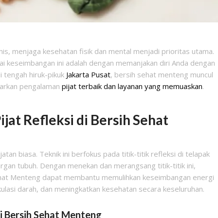
s, menjaga kesehatan fisik dan mental menjadi prioritas utama.
pai keseimbangan ini adalah dengan memanjakan diri Anda dengan
Di tengah hiruk-pikuk
Jakarta Pusat
, bersih sehat menteng muncul
warkan pengalaman
pijat terbaik dan layanan yang memuaskan
.
at Refleksi di Bersih Sehat
atan biasa. Teknik ini berfokus pada titik-titik refleksi di telapak
gan tubuh. Dengan menekan dan merangsang titik-titik ini,
ehat Menteng dapat membantu memulihkan keseimbangan energi
ulasi darah, dan meningkatkan kesehatan secara keseluruhan.
di Bersih Sehat Menteng