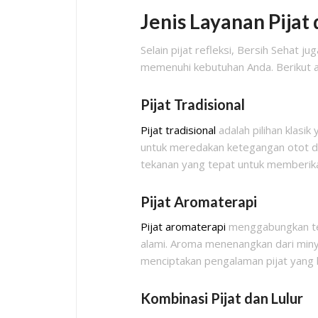
Jenis Layanan Pijat
Selain pijat refleksi, Bersih Sehat j
memenuhi kebutuhan Anda. Berikut ad
Pijat Tradisional
Pijat tradisional
adalah pilihan klasi
untuk meredakan ketegangan otot da
tekanan yang tepat untuk memberika
Pijat Aromaterapi
Pijat aromaterapi
menggabungkan te
alami. Aroma menenangkan dari min
menciptakan pengalaman pijat yang le
Kombinasi Pijat dan Lulur