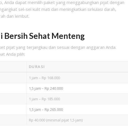
ap, Anda dapat memilih paket yang menggabungkan pijat dengan
ngangkat sel-sel kulit mati dan meningkatkan sirkulasi darah,
rah dan lembut.
di Bersih Sehat Menteng
t pijat yang terjangkau dan sesuai dengan anggaran Anda.
at Anda pilih:
DURASI
1 jam – Rp 168.000
1,5 jam – Rp 240.000
1 jam – Rp 185.000
1,5 jam – Rp 265.000
Rp 40.000 (minimal pijat 1,5 jam)