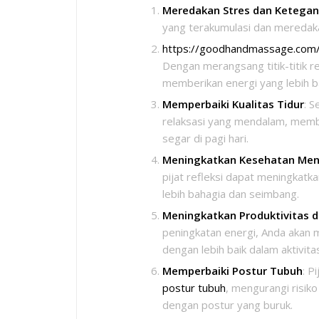
Meredakan Stres dan Ketega
yang terakumulasi dan meredaka
https://goodhandmassage.com/id
Dengan merangsang titik-titik ref
memberikan energi yang lebih b
Memperbaiki Kualitas Tidur
: 
relaksasi yang mendalam, memb
segar di pagi hari.
Meningkatkan Kesehatan Men
pijat refleksi dapat meningka
lebih bahagia dan seimbang.
Meningkatkan Produktivitas d
peningkatan energi, Anda akan 
dengan lebih baik dalam aktivitas
Memperbaiki Postur Tubuh
: P
postur tubuh
, mengurangi risik
dengan postur yang buruk.