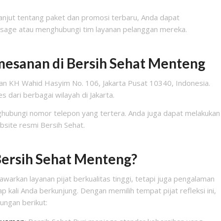
anjut tentang paket dan promosi terbaru, Anda dapat
ssage atau menghubungi tim layanan pelanggan mereka.
mesanan di Bersih Sehat Menteng
Jalan KH Wahid Hasyim No. 106, Jakarta Pusat 10340, Indonesia.
s dari berbagai wilayah di Jakarta.
ubungi nomor telepon yang tertera. Anda juga dapat melakukan
bsite resmi Bersih Sehat.
ersih Sehat Menteng?
warkan layanan pijat berkualitas tinggi, tetapi juga pengalaman
kali Anda berkunjung. Dengan memilih tempat pijat refleksi ini,
ungan berikut: