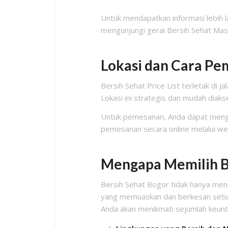
Untuk mendapatkan informasi lebih l
mengunjungi gerai Bersih Sehat Ma
Lokasi dan Cara Pe
Bersih Sehat Price List terletak di 
Lokasi ini strategis dan mudah diakse
Untuk pemesanan, Anda dapat mengh
pemesanan secara online melalui we
Mengapa Memilih B
Bersih Sehat Bogor tidak hanya mena
yang memuaskan dan berkesan setiap 
Anda akan menikmati sejumlah keunt