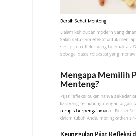
Bersih Sehat Menteng
Dalam kehidupan modern yang dinami
Salah satu cara efektif untuk menca
sesi pijat refleksi yang berkualitas. 
sebagai oasis relaksasi yang mena
Mengapa Memilih Pij
Menteng?
Pijat refleksi bukan hanya sekedar pij
kaki yang terhubung dengan organ-or
terapis berpengalaman
di Bersih S
dalam tubuh Anda, meningkatkan sirk
Keunggulan Pijat Refleksi 