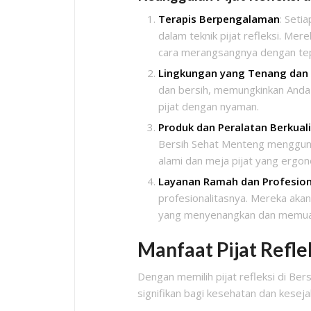
Terapis Berpengalaman
: Seti
dalam teknik pijat refleksi. Mer
cara merangsangnya dengan tep
Lingkungan yang Tenang dan 
dan bersih, memungkinkan Anda
pijat dengan nyaman.
Produk dan Peralatan Berkual
Bersih Sehat Menteng menggunaka
alami dan meja pijat yang ergon
Layanan Ramah dan Profesion
profesionalitasnya. Mereka ak
yang menyenangkan dan memua
Manfaat Pijat Refle
Dengan memilih pijat refleksi di B
signifikan bagi kesehatan dan kesej