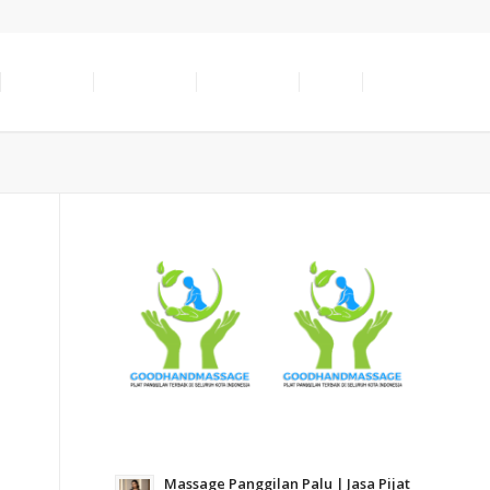
SERVICES
LOCATION
ABOUT US
INFO
CONTACT
Massage Panggilan Palu | Jasa Pijat