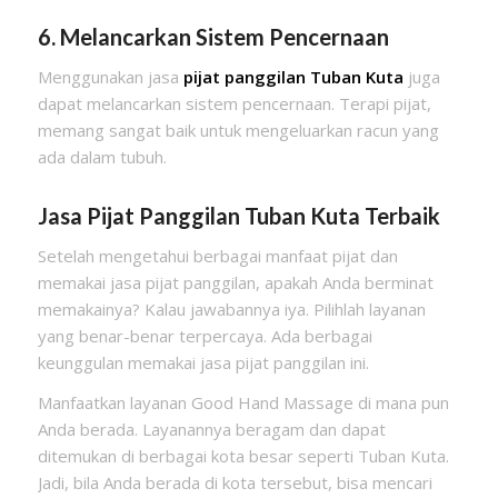
6. Melancarkan Sistem Pencernaan
Menggunakan jasa
pijat panggilan Tuban Kuta
juga
dapat melancarkan sistem pencernaan. Terapi pijat,
memang sangat baik untuk mengeluarkan racun yang
ada dalam tubuh.
Jasa Pijat Panggilan Tuban Kuta
Terbaik
Setelah mengetahui berbagai manfaat pijat dan
memakai jasa pijat panggilan, apakah Anda berminat
memakainya? Kalau jawabannya iya. Pilihlah layanan
yang benar-benar terpercaya. Ada berbagai
keunggulan memakai jasa pijat panggilan ini.
Manfaatkan layanan Good Hand Massage di mana pun
Anda berada. Layanannya beragam dan dapat
ditemukan di berbagai kota besar seperti Tuban Kuta.
Jadi, bila Anda berada di kota tersebut, bisa mencari