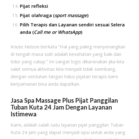
Pijat refleksi
Pijat olahraga (
sport massage
)
Pilih Terapis dan Layanan sendiri sesuai Selera
anda (
Call me or WhatsApp
)
Knute Nelson berkata “Hal yang paling menyenangkan
di tengah masa sulit adalah kesehatan yang baik dan
tidur yang cukup.” Ini sangat logis dikarenakan jika kita
sakit semua aktivitas kita menjadi tidak seimbang,
dengan sentuhan tangan halus pijatan terapis kami
kenyamanan bisa anda dapatkan.
Jasa Spa Massage Plus Pijat Panggilan
Tuban Kuta
24 Jam Dengan Layanan
Istimewa
Kami, adalah salah satu layanan pijat panggilan Tuban
Kuta 24 Jam yang dapat menjadi opsi untuk anda yang