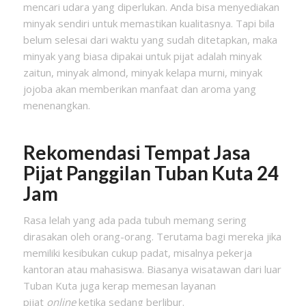
mencari udara yang diperlukan. Anda bisa menyediakan
minyak sendiri untuk memastikan kualitasnya. Tapi bila
belum selesai dari waktu yang sudah ditetapkan, maka
minyak yang biasa dipakai untuk pijat adalah minyak
zaitun, minyak almond, minyak kelapa murni, minyak
jojoba akan memberikan manfaat dan aroma yang
menenangkan.
Rekomendasi Tempat Jasa
Pijat Panggilan
Tuban Kuta
24
Jam
Rasa lelah yang ada pada tubuh memang sering
dirasakan oleh orang-orang. Terutama bagi mereka jika
memiliki kesibukan cukup padat, misalnya pekerja
kantoran atau mahasiswa. Biasanya wisatawan dari luar
Tuban Kuta juga kerap memesan layanan
pijat
online
ketika sedang berlibur.