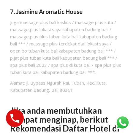
7. Jasmine Aromatic House
Juga massage plus bali kaskus / massage plus kuta /
massage plus lokasi saya kabupaten badung bali /
massage plus plus tuban kuta bali kabupaten badung
bali *** / massage plus terdekat dari lokasi saya /
open bo tuban kuta bali kabupaten badung bali *** /
pijat plus tuban kuta bali kabupaten badung bali *** /
spa plus bali 2023 / spa plus di kuta bali / spa plus plus
tuban kuta bali kabupaten badung bali ***.
Alamat: Jl. Bypass Ngurah Rai, Tuban, Kec. Kuta,
Kabupaten Badung, Bali 80361
Jika anda membutuhkan
tempat menginap, berikut
Rekomendasi Daftar Hotel di