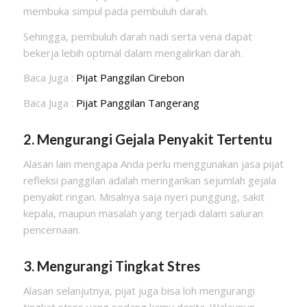
membuka simpul pada pembuluh darah.
Sehingga, pembuluh darah nadi serta vena dapat
bekerja lebih optimal dalam mengalirkan darah.
Baca Juga :
Pijat Panggilan Cirebon
Baca Juga :
Pijat Panggilan Tangerang
2. Mengurangi Gejala Penyakit Tertentu
Alasan lain mengapa Anda perlu menggunakan jasa pijat
refleksi panggilan adalah meringankan sejumlah gejala
penyakit ringan. Misalnya saja nyeri punggung, sakit
kepala, maupun masalah yang terjadi dalam saluran
pencernaan.
3. Mengurangi Tingkat Stres
Alasan selanjutnya, pijat juga bisa loh mengurangi
tingkat stres yang sedang kamu derita. Walaupun