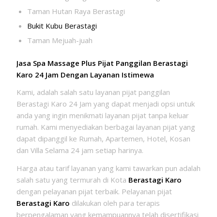
Taman Hutan Raya Berastagi
Bukit Kubu Berastagi
Taman Mejuah-juah
Jasa Spa Massage Plus Pijat Panggilan Berastagi
Karo 24 Jam Dengan Layanan Istimewa
Kami, adalah salah satu layanan pijat panggilan
Berastagi Karo 24 Jam yang dapat menjadi opsi untuk
anda yang ingin menikmati layanan pijat tanpa keluar
rumah. Kami menyediakan berbagai layanan pijat yang
dapat dipanggil ke Rumah, Apartemen, Hotel, Kosan
dan Villa Selama 24 jam setiap harinya.
Harga atau tarif layanan yang kami tawarkan pun adalah
salah satu yang termurah di Kota
Berastagi Karo
dengan pelayanan pijat terbaik. Pelayanan pijat
Berastagi Karo
dilakukan oleh para terapis
berpengalaman yang kemampuannya telah disertifikasi