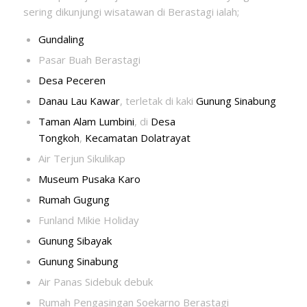
sering dikunjungi wisatawan di Berastagi ialah;
Gundaling
Pasar Buah Berastagi
Desa Peceren
Danau Lau Kawar
, terletak di kaki
Gunung Sinabung
Taman Alam Lumbini
, di
Desa
Tongkoh
,
Kecamatan
Dolatrayat
Air Terjun Sikulikap
Museum Pusaka Karo
Rumah Gugung
Funland Mikie Holiday
Gunung Sibayak
Gunung Sinabung
Air Panas Sidebuk debuk
Rumah Pengasingan Soekarno Berastagi