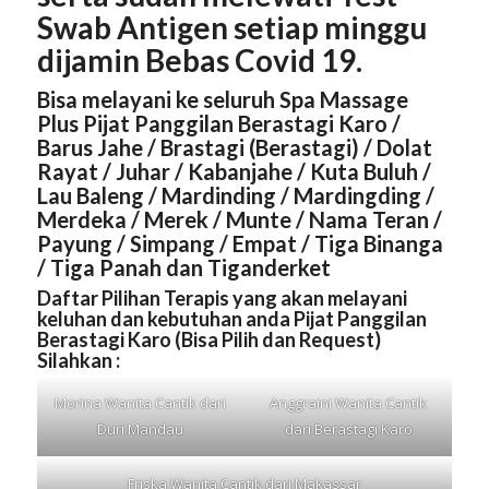
Swab Antigen setiap minggu
dijamin Bebas Covid 19.
Bisa melayani ke seluruh Spa Massage
Plus Pijat Panggilan Berastagi Karo /
Barus Jahe / Brastagi (Berastagi) / Dolat
Rayat / Juhar / Kabanjahe / Kuta Buluh /
Lau Baleng / Mardinding / Mardingding /
Merdeka / Merek / Munte / Nama Teran /
Payung / Simpang / Empat / Tiga Binanga
/ Tiga Panah dan Tiganderket
Daftar Pilihan Terapis yang akan melayani
keluhan dan kebutuhan anda Pijat Panggilan
Berastagi Karo (Bisa Pilih dan Request)
Silahkan :
Morina Wanita Cantik dari
Anggraini Wanita Cantik
Duri Mandau
dari
Berastagi Karo
Friska Wanita Cantik dari
Makassar