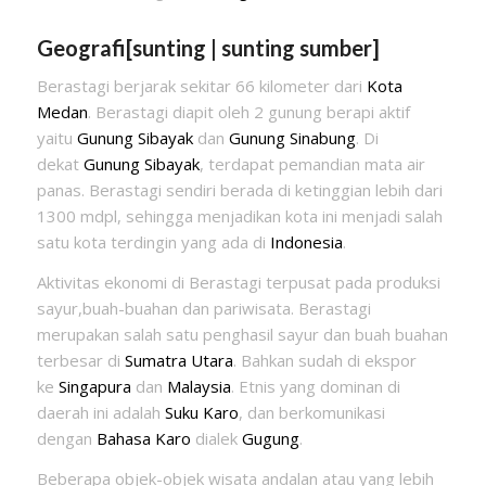
Geografi[
sunting
|
sunting sumber
]
Berastagi berjarak sekitar 66 kilometer dari
Kota
Medan
. Berastagi diapit oleh 2 gunung berapi aktif
yaitu
Gunung Sibayak
dan
Gunung Sinabung
. Di
dekat
Gunung Sibayak
, terdapat pemandian mata air
panas. Berastagi sendiri berada di ketinggian lebih dari
1300 mdpl, sehingga menjadikan kota ini menjadi salah
satu kota terdingin yang ada di
Indonesia
.
Aktivitas ekonomi di Berastagi terpusat pada produksi
sayur,buah-buahan dan pariwisata. Berastagi
merupakan salah satu penghasil sayur dan buah buahan
terbesar di
Sumatra Utara
. Bahkan sudah di ekspor
ke
Singapura
dan
Malaysia
. Etnis yang dominan di
daerah ini adalah
Suku Karo
, dan berkomunikasi
dengan
Bahasa Karo
dialek
Gugung
.
Beberapa objek-objek wisata andalan atau yang lebih