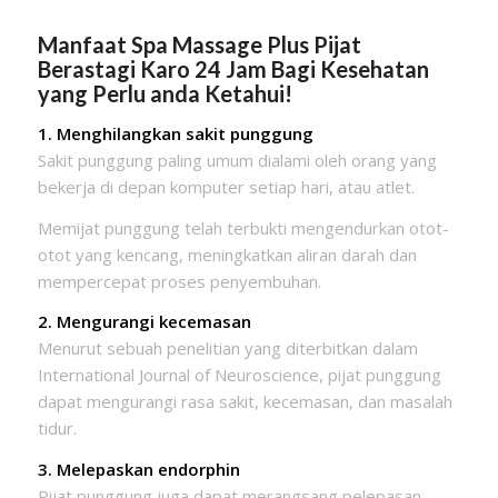
Manfaat Spa Massage Plus Pijat
Berastagi Karo
24 Jam Bagi Kesehatan
yang Perlu anda Ketahui!
1. Menghilangkan sakit punggung
Sakit punggung paling umum dialami oleh orang yang
bekerja di depan komputer setiap hari, atau atlet.
Memijat punggung telah terbukti mengendurkan otot-
otot yang kencang, meningkatkan aliran darah dan
mempercepat proses penyembuhan.
2. Mengurangi kecemasan
Menurut sebuah penelitian yang diterbitkan dalam
International Journal of Neuroscience, pijat punggung
dapat mengurangi rasa sakit, kecemasan, dan masalah
tidur.
3. Melepaskan endorphin
Pijat punggung juga dapat merangsang pelepasan