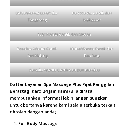
Delsa Wanita Cantik dari
Iren Wanita Cantik dari
Tangerang
Makassar
Esty Wanita Cantik dari
Medan
Rosaline Wanita Cantik
Nirina Wanita Cantik dari
dari
Malang
Bandung
Aamalia Wanita Cantik dari
Duri Mandau
Daftar
Layanan
Spa Massage Plus Pijat Panggilan
Berastagi Karo 24 Jam kami (Bila dirasa
membutuhkan informasi lebih jangan sungkan
untuk bertanya karena kami selalu terbuka terkait
obrolan dengan anda) :
Full Body Massage