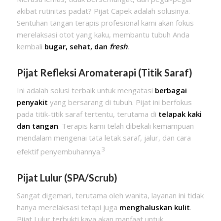
akibat rutinitas padat? Pijat Capek adalah solusinya.
Sentuhan tangan terapis profesional kami akan fokus
merelaksasi otot yang kaku, membantu tubuh Anda
kembali
bugar, sehat, dan
fresh
.
Pijat Refleksi Aromaterapi (Titik Saraf)
Ini adalah solusi terbaik untuk mengatasi
berbagai
penyakit
yang bersarang di tubuh. Pijat ini berfokus
pada titik-titik saraf tertentu, terutama di
telapak kaki
dan tangan
. Terapis kami telah dibekali kemampuan
mendalam mengenai tata letak saraf, jalur, dan cara
3
efektif penyembuhannya.
Pijat Lulur (SPA/Scrub)
Sangat digemari, terutama oleh wanita, layanan ini tidak
hanya merelaksasi tetapi juga
menghaluskan kulit
.
Pijat Lulur terbukti kaya akan manfaat untuk