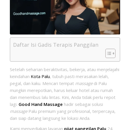
Daftar Isi Gadis Terapis Panggilan
Setelah seharian beraktivitas, bekerja, atau menjelajahi
keindahan
Kota Palu
, tubuh pasti merasakan lelah,
pegal, dan kaku. Mencari tempat
massage
di Palu
mungkin merepotkan, harus keluar hotel atau rumah
dan menembus lalu lintas. Kini, Anda tidak perlu repot
lagi.
Good Hand Massage
hadir sebagai solusi
massage
Palu premium yang profesional, terpercaya,
dan siap datang langsung ke lokasi Anda.
Kami menyediakan layanan
pijat panggilan Palu
24