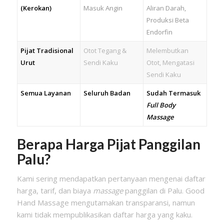
(Kerokan)
Masuk Angin
Aliran Darah,
Produksi Beta
Endorfin
Pijat Tradisional
Otot Tegang &
Melembutkan
Urut
Sendi Kaku
Otot, Mengatasi
Sendi Kaku
Semua Layanan
Seluruh Badan
Sudah Termasuk
Full Body
Massage
Berapa Harga Pijat Panggilan
Palu?
Kami sering mendapatkan pertanyaan mengenai daftar
harga, tarif, dan biaya
massage
panggilan di Palu. Good
Hand Massage mengutamakan transparansi, namun
kami tidak mempublikasikan daftar harga yang kaku.