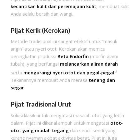
kecantikan kulit dan peremajaan kulit
, membuat kulit
Anda selalu bersih dan wangi.
Pijat Kerik (Kerokan)
Metode tradisional ini sangat efektif untuk “masuk
angin” atau nyeri otot. Kerokan akan memicu
peningkatan produksi
Beta Endorfin
(morfin alami
tubuh), yang berfungsi
melancarkan aliran darah
3
serta
mengurangi nyeri otot dan pegal-pegal
.
Tekanannya membuat Anda merasa
tenang dan
segar
.
Pijat Tradisional Urut
Solusi klasik untuk mengatasi masalah otot yang lebih
dalam. Pijat ini dikenal ampuh untuk mengatasi
otot-
otot yang mudah tegang
dan sendi-sendi yang
kurang nyaman akibat aktivitas berat. Pijat ini juga