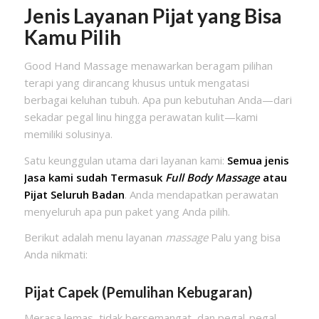
Jenis Layanan Pijat yang Bisa
Kamu Pilih
Good Hand Massage menawarkan beragam pilihan
terapi yang dirancang khusus untuk mengatasi
berbagai keluhan tubuh. Apa pun kebutuhan Anda—dari
sekadar pegal linu hingga perawatan kulit—kami
memiliki solusinya.
Satu keunggulan utama dari layanan kami:
Semua jenis
Jasa kami sudah Termasuk
Full Body Massage
atau
Pijat Seluruh Badan
. Anda mendapatkan perawatan
menyeluruh apa pun paket yang Anda pilih.
Berikut adalah menu layanan
massage
Palu yang bisa
Anda nikmati:
Pijat Capek (Pemulihan Kebugaran)
Merasa lemas, tidak bersemangat, dan pegal-pegal