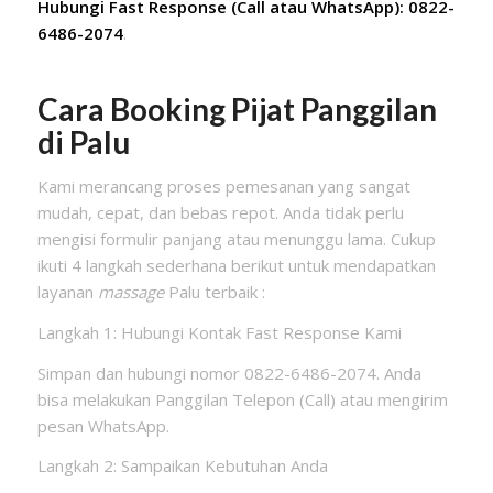
Hubungi Fast Response (Call atau WhatsApp): 0822-
6486-2074
.
Cara Booking Pijat Panggilan
di Palu
Kami merancang proses pemesanan yang sangat
mudah, cepat, dan bebas repot. Anda tidak perlu
mengisi formulir panjang atau menunggu lama. Cukup
ikuti 4 langkah sederhana berikut untuk mendapatkan
layanan
massage
Palu terbaik :
Langkah 1: Hubungi Kontak Fast Response Kami
Simpan dan hubungi nomor 0822-6486-2074. Anda
bisa melakukan Panggilan Telepon (Call) atau mengirim
pesan WhatsApp.
Langkah 2: Sampaikan Kebutuhan Anda