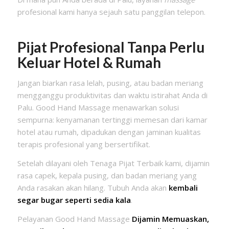
profesional kami hanya sejauh satu panggilan telepon.
Pijat Profesional Tanpa Perlu
Keluar Hotel & Rumah
Jangan biarkan rasa lelah, pusing, atau badan meriang
mengganggu produktivitas dan waktu istirahat Anda di
Palu. Good Hand Massage menawarkan solusi
sempurna: kenyamanan tertinggi memesan dari kamar
hotel atau rumah, dipadukan dengan jaminan kualitas
terapis profesional yang bersertifikat.
Setelah dilayani oleh Tenaga Pijat Terbaik kami, dijamin
rasa capek, kepala pusing, dan badan meriang yang
Anda rasakan akan hilang. Tubuh Anda akan
kembali
segar bugar seperti sedia kala
.
Pelayanan Good Hand Massage
Dijamin Memuaskan,