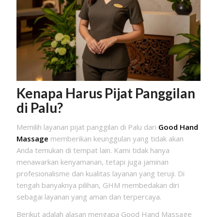
Kenapa Harus Pijat Panggilan
di Palu?
Memilih layanan pijat panggilan di Palu dari
Good Hand
Massage
memberikan keunggulan yang tidak akan
Anda temukan di tempat lain. Kami tidak hanya
menawarkan kenyamanan, tetapi juga jaminan
profesionalisme dan kualitas layanan yang teruji. Di
tengah banyaknya pilihan, GHM membedakan diri
sebagai layanan yang aman dan terpercaya.
Berikut adalah alasan mengapa Good Hand Massage