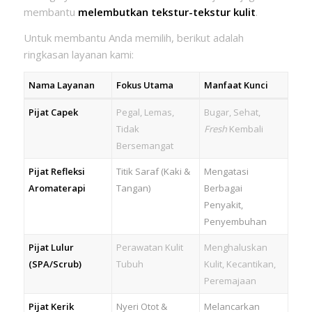
membantu
melembutkan tekstur-tekstur kulit
.
Untuk membantu Anda memilih, berikut adalah
ringkasan layanan kami:
Nama Layanan
Fokus Utama
Manfaat Kunci
Pijat Capek
Pegal, Lemas,
Bugar, Sehat,
Tidak
Fresh
Kembali
Bersemangat
Pijat Refleksi
Titik Saraf (Kaki &
Mengatasi
Aromaterapi
Tangan)
Berbagai
Penyakit,
Penyembuhan
Pijat Lulur
Perawatan Kulit
Menghaluskan
(SPA/Scrub)
Tubuh
Kulit, Kecantikan,
Peremajaan
Pijat Kerik
Nyeri Otot &
Melancarkan