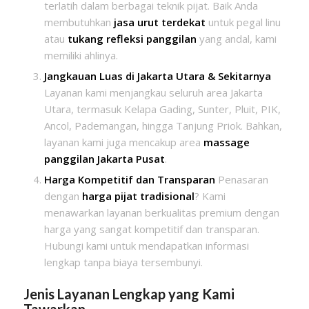
terlatih dalam berbagai teknik pijat. Baik Anda
membutuhkan
jasa urut terdekat
untuk pegal linu
atau
tukang refleksi panggilan
yang andal, kami
memiliki ahlinya.
Jangkauan Luas di Jakarta Utara & Sekitarnya
Layanan kami menjangkau seluruh area Jakarta
Utara, termasuk Kelapa Gading, Sunter, Pluit, PIK,
Ancol, Pademangan, hingga Tanjung Priok. Bahkan,
layanan kami juga mencakup area
massage
panggilan Jakarta Pusat
.
Harga Kompetitif dan Transparan
Penasaran
dengan
harga pijat tradisional
? Kami
menawarkan layanan berkualitas premium dengan
harga yang sangat kompetitif dan transparan.
Hubungi kami untuk mendapatkan informasi
lengkap tanpa biaya tersembunyi.
Jenis Layanan Lengkap yang Kami
Tawarkan