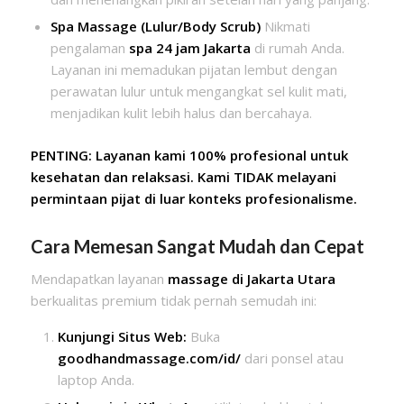
Spa Massage (Lulur/Body Scrub)
Nikmati
pengalaman
spa 24 jam Jakarta
di rumah Anda.
Layanan ini memadukan pijatan lembut dengan
perawatan lulur untuk mengangkat sel kulit mati,
menjadikan kulit lebih halus dan bercahaya.
PENTING: Layanan kami 100% profesional untuk
kesehatan dan relaksasi. Kami TIDAK melayani
permintaan pijat di luar konteks profesionalisme.
Cara Memesan Sangat Mudah dan Cepat
Mendapatkan layanan
massage di Jakarta Utara
berkualitas premium tidak pernah semudah ini:
Kunjungi Situs Web:
Buka
goodhandmassage.com/id/
dari ponsel atau
laptop Anda.