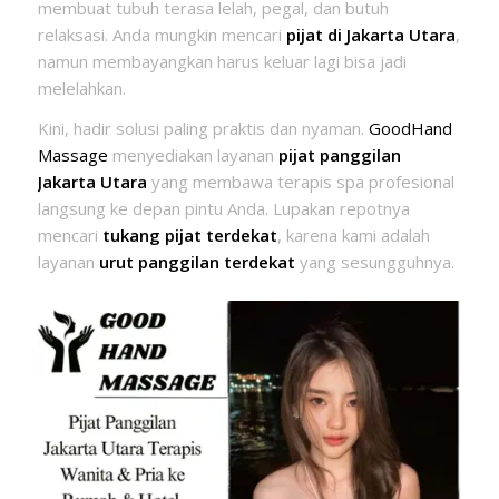
membuat tubuh terasa lelah, pegal, dan butuh
relaksasi. Anda mungkin mencari
pijat di Jakarta Utara
,
namun membayangkan harus keluar lagi bisa jadi
melelahkan.
Kini, hadir solusi paling praktis dan nyaman.
GoodHand
Massage
menyediakan layanan
pijat panggilan
Jakarta Utara
yang membawa terapis spa profesional
langsung ke depan pintu Anda. Lupakan repotnya
mencari
tukang pijat terdekat
, karena kami adalah
layanan
urut panggilan terdekat
yang sesungguhnya.