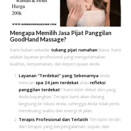
Mengapa Memilih Jasa Pijat Panggilan
GoodHand Massage?
Kami bukan sekadar
tukang pijat rumahan
biasa. Kami
adalah layanan profesional yang mengutamakan
kualitas, kenyamanan, dan kepercayaan Anda.
Layanan “Terdekat” yang Sebenarnya
Anda
mencari
spa 24 jam terdekat
atau
refleksi
panggilan terdekat
? Kami lebih dekat dari yang
Anda bayangkan. Terapis kami akan datang
langsung ke lokasi Anda, sehingga Anda tidak perlu
membuang waktu dan energi di jalan.
Terapis Profesional dan Terlatih
Tim kami terdiri
dari terapis yang berpengalaman, sopan, dan