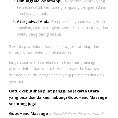
Hubungi via WhatsApp:
Klik tombol kontak yang
tersedia untuk terhubung langsung dengan admin
kami yang ramah.
Atur Jadwal Anda:
Sampaikan layanan yang Anda
inginkan, alamat lengkap Anda di Jakarta Utara, dan
waktu yang paling sesuai.
Terapis profesional kami akan segera bersiap dan
datang tepat waktu ke lokasi Anda.
Jangan biarkan rasa lelah dan stres menghalangi
produktivitas dan waktu berkualitas Anda. Saatnya
memanjakan diri dengan cara yang paling cerdas dan
nyaman.
Untuk kebutuhan pijat panggilan Jakarta Utara
yang bisa diandalkan, hubungi GoodHand Massage
sekarang juga!
GoodHand Massage
Solusi Relaksasi Profesional di