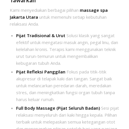
Kami menyediakan berbagai pilihan
massage spa
Jakarta Utara
untuk memenuhi setiap kebutuhan
relaksasi Anda.
Pijat Tradisional & Urut
Solusi klasik yang sangat
efektif untuk mengatasi masuk angin, pegal linu, dan
kelelahan kronis. Terapis kami menggunakan teknik
urut turun-temurun untuk mengembalikan
kebugaran tubuh Anda.
Pijat Refleksi Panggilan
Fokus pada titik-titik
akupresur di telapak kaki dan tangan. Sangat baik
untuk melancarkan peredaran darah, meredakan
stres, dan meningkatkan fungsi organ tubuh tanpa
harus keluar rumah.
Full Body Massage (Pijat Seluruh Badan)
Sesi pijat
relaksasi menyeluruh dari kaki hingga kepala. Pilihan
terbaik untuk melepaskan semua ketegangan otot
dan menenangkan pikiran setelah hari yang panjang.